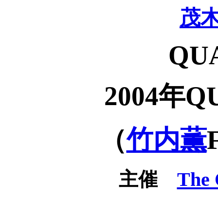
茂木
QUA
2004年
（
竹内薫
主催
The 